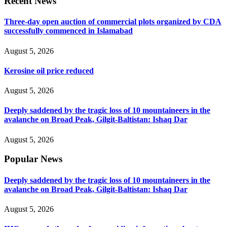
Recent News
Three-day open auction of commercial plots organized by CDA
successfully commenced in Islamabad
August 5, 2026
Kerosine oil price reduced
August 5, 2026
Deeply saddened by the tragic loss of 10 mountaineers in the
avalanche on Broad Peak, Gilgit-Baltistan: Ishaq Dar
August 5, 2026
Popular News
Deeply saddened by the tragic loss of 10 mountaineers in the
avalanche on Broad Peak, Gilgit-Baltistan: Ishaq Dar
August 5, 2026