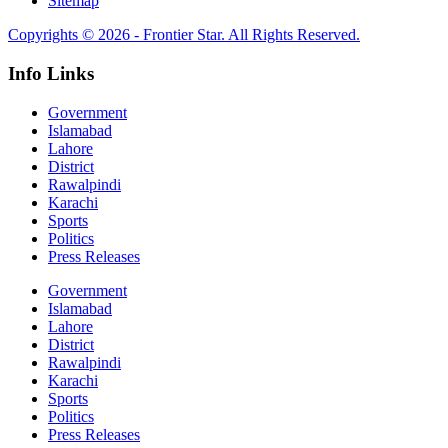
Sitemap
Copyrights © 2026 - Frontier Star. All Rights Reserved.
Info Links
Government
Islamabad
Lahore
District
Rawalpindi
Karachi
Sports
Politics
Press Releases
Government
Islamabad
Lahore
District
Rawalpindi
Karachi
Sports
Politics
Press Releases