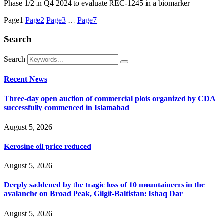
Phase 1/2 in Q4 2024 to evaluate REC-1245 in a biomarker
Page
1
Page
2
Page
3
…
Page
7
Search
Search
Recent News
Three-day open auction of commercial plots organized by CDA
successfully commenced in Islamabad
August 5, 2026
Kerosine oil price reduced
August 5, 2026
Deeply saddened by the tragic loss of 10 mountaineers in the
avalanche on Broad Peak, Gilgit-Baltistan: Ishaq Dar
August 5, 2026