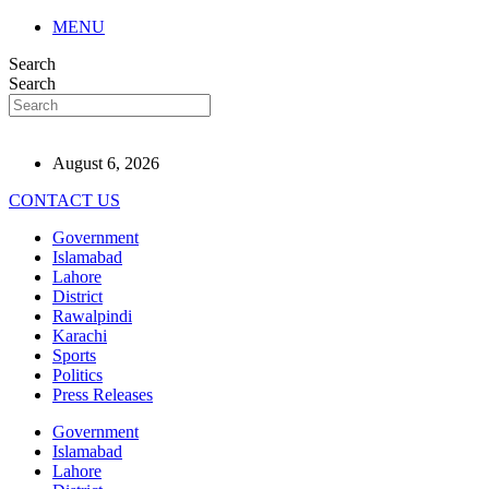
MENU
Search
Search
August 6, 2026
CONTACT US
Government
Islamabad
Lahore
District
Rawalpindi
Karachi
Sports
Politics
Press Releases
Government
Islamabad
Lahore