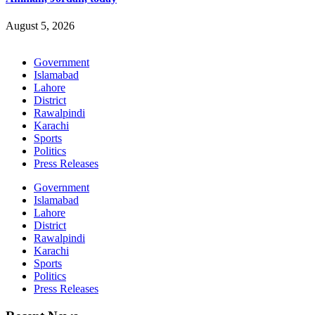
August 5, 2026
Government
Islamabad
Lahore
District
Rawalpindi
Karachi
Sports
Politics
Press Releases
Government
Islamabad
Lahore
District
Rawalpindi
Karachi
Sports
Politics
Press Releases