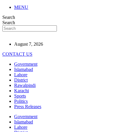
MENU
Search
Search
August 7, 2026
CONTACT US
Government
Islamabad
Lahore
District
Rawalpindi
Karachi
Sports
Politics
Press Releases
Government
Islamabad
Lahore