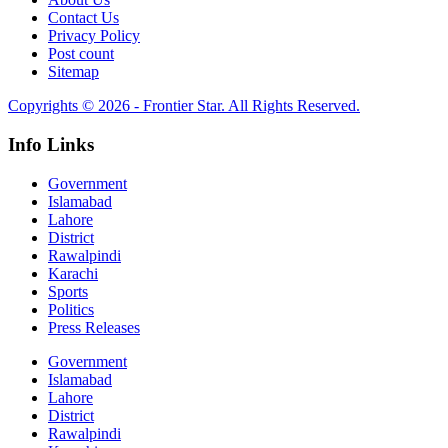
Contact Us
Privacy Policy
Post count
Sitemap
Copyrights © 2026 - Frontier Star. All Rights Reserved.
Info Links
Government
Islamabad
Lahore
District
Rawalpindi
Karachi
Sports
Politics
Press Releases
Government
Islamabad
Lahore
District
Rawalpindi