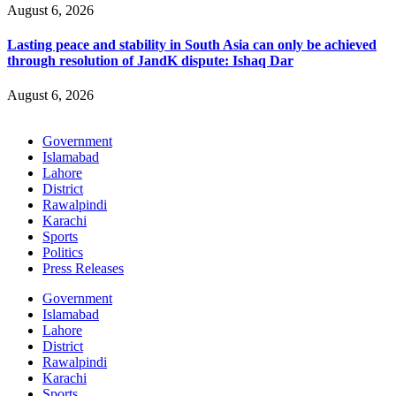
August 6, 2026
Lasting peace and stability in South Asia can only be achieved
through resolution of JandK dispute: Ishaq Dar
August 6, 2026
Government
Islamabad
Lahore
District
Rawalpindi
Karachi
Sports
Politics
Press Releases
Government
Islamabad
Lahore
District
Rawalpindi
Karachi
Sports