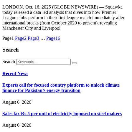
LONDON, Oct. 16, 2025 (GLOBE NEWSWIRE) — Squawka
today released a data-led analysis that dives into how Premier
League clubs perform in their first league match immediately after
international breaks (from October 2020 to present), revealing
Manchester City and Liverpool
Page
1
Page
2
Page
3
…
Page
16
Search
Search
Recent News
Experts call for focused country platform to unlock climate
finance for Pakistan’s energy transition
August 6, 2026
Sales tax Rs 5 per unit of electricity imposed on steel makers
August 6, 2026