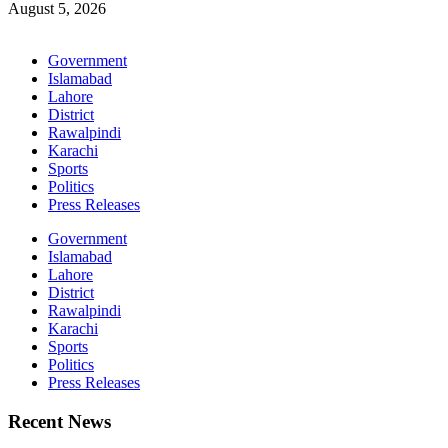
August 5, 2026
Government
Islamabad
Lahore
District
Rawalpindi
Karachi
Sports
Politics
Press Releases
Government
Islamabad
Lahore
District
Rawalpindi
Karachi
Sports
Politics
Press Releases
Recent News