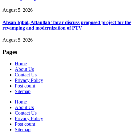
August 5, 2026
Ahsan Iqbal, Attaullah Tarar discuss proposed project for the
revamping and modernization of PTV
August 5, 2026
Pages
Home
About Us
Contact Us
Privacy Policy
Post count
Sitemap
Home
About Us
Contact Us
Privacy Policy
Post count
Sitemap