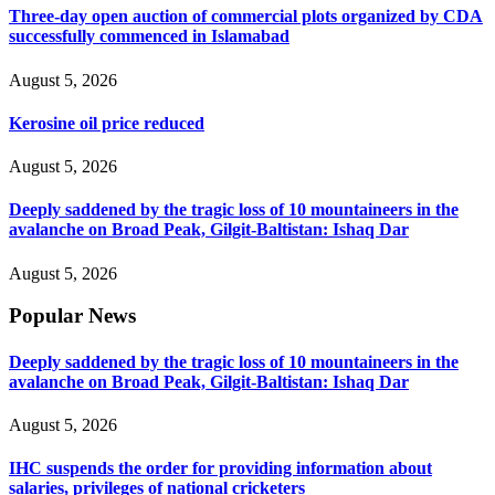
Three-day open auction of commercial plots organized by CDA
successfully commenced in Islamabad
August 5, 2026
Kerosine oil price reduced
August 5, 2026
Deeply saddened by the tragic loss of 10 mountaineers in the
avalanche on Broad Peak, Gilgit-Baltistan: Ishaq Dar
August 5, 2026
Popular News
Deeply saddened by the tragic loss of 10 mountaineers in the
avalanche on Broad Peak, Gilgit-Baltistan: Ishaq Dar
August 5, 2026
IHC suspends the order for providing information about
salaries, privileges of national cricketers