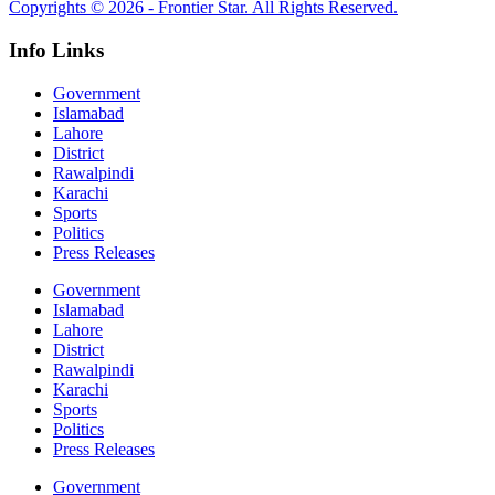
Copyrights © 2026 - Frontier Star. All Rights Reserved.
Info Links
Government
Islamabad
Lahore
District
Rawalpindi
Karachi
Sports
Politics
Press Releases
Government
Islamabad
Lahore
District
Rawalpindi
Karachi
Sports
Politics
Press Releases
Government