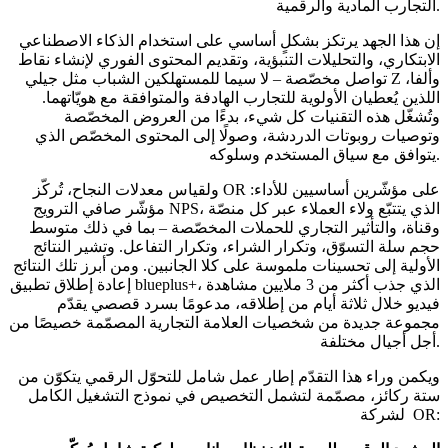
التجارب المادية والرقمية.
إن هذا الجهد يرتكز بشكلٍ أساسي على استخدام الذكاء الاصطناعي
الابتكاري، والتحليلات التنبؤية، وتقديم المحتوى الفوري لإنشاء نقاط
تواصل مخصّصة – لا سيما للمستهلكين الشباب مثل جيلي Z وألفا،
اللذين يُعطيان الأولوية للتجارب الهادفة والمتوافقة مع هويّاتهما.
وتُشغّل هذه التقنيات كل شيء، بدءًا من العروض المخصّصة
وتوصيات روبوتات الدردشة، وصولًا إلى المحتوى المخصّص الذي
يتوافق مع سياق المستخدم وسلوكه.
ولقياس معدلات النجاح، تُركّز OR على مؤشّرين أساسيين للأداء:
مؤشّر صافي الترويج NPS، الذي يتتبّع ولاء العملاء عبر كل منصّة
وقناة، والتأثير التجاري للحملات المخصّصة – بما في ذلك متوسط ​​
حجم سلة التسوّق، وتكرار الشراء، وتكرار التفاعل. وتشير النتائج
الأولية إلى تحسينات ملموسة على كلا الجانبين. ومن أبرز تلك النتائج
إعادة إطلاق تطبيق blueplus+، الذي جذب أكثر من 3 ملايين مشاهدة
فيديو خلال ثلاثة أيام من إطلاقه، مدعومًا بسرد قصصي يقدّم
مجموعة جديدة من شخصيات العلامة التجارية المصمّمة خصيصًا من
أجل أجيال مختلفة.
ويكمن وراء هذا التقدّم إطار عمل شامل للتحوّل الرقمي يتكوّن من
ستة ركائز، مصمّمة لتشمل التخصيص في نموذج التشغيل الكامل
لشركة OR: