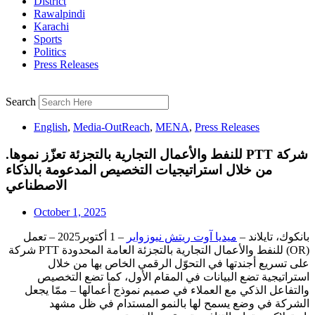
District
Rawalpindi
Karachi
Sports
Politics
Press Releases
Search
English
,
Media-OutReach
,
MENA
,
Press Releases
.‫شركة PTT للنفط والأعمال التجارية بالتجزئة تعزّز نموها
من خلال استراتيجيات التخصيص المدعومة بالذكاء
الاصطناعي
October 1, 2025
بانكوك، تايلاند –
ميديا ​​آوت ريتش نيوزواير
– 1 أكتوبر2025 – تعمل
شركة PTT للنفط والأعمال التجارية بالتجزئة العامة المحدودة (OR)
على تسريع أجندتها في التحوّل الرقمي الخاص بها من خلال
استراتيجية تضع البيانات في المقام الأول، كما تضع التخصيص
والتفاعل الذكي مع العملاء في صميم نموذج أعمالها – ممّا يجعل
الشركة في وضع يسمح لها بالنمو المستدام في ظل مشهد