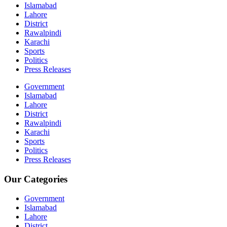
Islamabad
Lahore
District
Rawalpindi
Karachi
Sports
Politics
Press Releases
Government
Islamabad
Lahore
District
Rawalpindi
Karachi
Sports
Politics
Press Releases
Our Categories
Government
Islamabad
Lahore
District