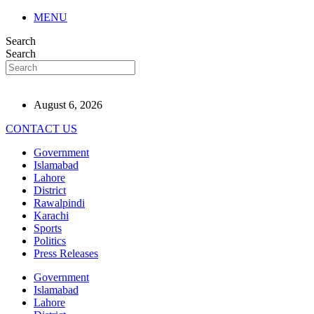
MENU
Search
Search
August 6, 2026
CONTACT US
Government
Islamabad
Lahore
District
Rawalpindi
Karachi
Sports
Politics
Press Releases
Government
Islamabad
Lahore