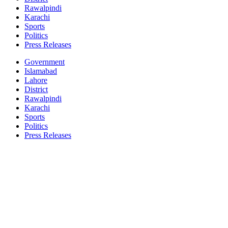
Rawalpindi
Karachi
Sports
Politics
Press Releases
Government
Islamabad
Lahore
District
Rawalpindi
Karachi
Sports
Politics
Press Releases