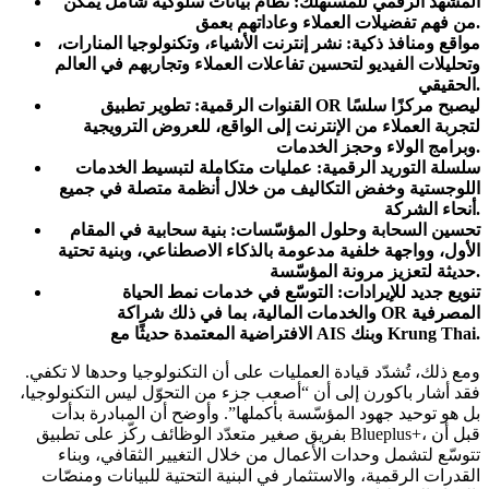
المشهد الرقمي للمستهلك:
نظام بيانات سلوكية شامل يُمكّن
.
من فهم تفضيلات العملاء وعاداتهم بعمق
مواقع ومنافذ ذكية:
نشر إنترنت الأشياء، وتكنولوجيا المنارات،
وتحليلات الفيديو لتحسين تفاعلات العملاء وتجاربهم في العالم
.
الحقيقي
ليصبح مركزًا سلسًا
OR
القنوات الرقمية:
تطوير تطبيق
لتجربة العملاء من الإنترنت إلى الواقع، للعروض الترويجية
.
وبرامج الولاء وحجز الخدمات
سلسلة التوريد الرقمية:
عمليات متكاملة لتبسيط الخدمات
اللوجستية وخفض التكاليف من خلال أنظمة متصلة في جميع
.
أنحاء الشركة
تحسين السحابة وحلول المؤسّسات:
بنية سحابية في المقام
الأول، وواجهة خلفية مدعومة بالذكاء الاصطناعي، وبنية تحتية
.
حديثة لتعزيز مرونة المؤسّسة
تنويع جديد للإيرادات:
التوسّع في خدمات نمط الحياة
المصرفية
OR
والخدمات المالية، بما في ذلك شراكة
.
Krung Thai
وبنك
AIS
الافتراضية المعتمدة حديثًا مع
ومع ذلك، تُشدّد قيادة العمليات على أن التكنولوجيا وحدها لا تكفي.
فقد أشار باكورن إلى أن “أصعب جزء من التحوّل ليس التكنولوجيا،
بل هو توحيد جهود المؤسّسة بأكملها”. وأوضح أن المبادرة بدأت
بفريق صغير متعدّد الوظائف ركّز على تطبيق Blueplus+، قبل أن
تتوسّع لتشمل وحدات الأعمال من خلال التغيير الثقافي، وبناء
القدرات الرقمية، والاستثمار في البنية التحتية للبيانات ومنصّات