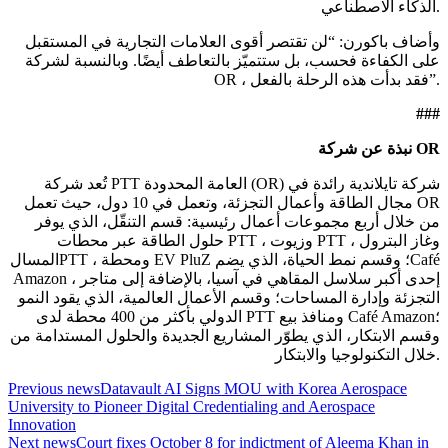
الذكاء الاصطناعي.
وأضاف باكورن: “لن تقتصر أقوى العلامات التجارية في المستقبل
على الكفاءة فحسب، بل ستتميّز بالتعاطف أيضًا. وبالنسبة لشركة
OR ، فقد بدأت هذه الرحلة بالفعل”.
###
OR
نبذة عن شركة
تُعد شركة PTT العامة المحدودة (OR) شركة تايلاندية رائدة في
مجال الطاقة وأعمال التجزئة، وتعمل في 10 دول، حيث تعمل OR
من خلال أربع مجموعات أعمال رئيسية: قسم التنقّل، الذي يوفر
حلول الطاقة عبر محطات PTT ، وزيوت PTT ، وغاز البترول
المسالPTT ، ومحطة EV PluZ ؛ وقسم نمط الحياة، الذي يضمCafé
Amazon ، إحدى أكبر سلاسل المقاهي في آسيا، بالإضافة إلى متاجر
التجزئة وإدارة المساحات؛ وقسم الأعمال العالمية، الذي يقود النمو
الدولي بأكثر من 400 محطة لدى PTT ومنافذ بيع Café Amazon؛
وقسم الابتكار، الذي يطوّر المشاريع الجديدة والحلول المستدامة من
خلال التكنولوجيا والابتكار.
Previous news
Datavault AI Signs MOU with Korea Aerospace
University to Pioneer Digital Credentialing and Aerospace
Innovation
Next news
Court fixes October 8 for indictment of Aleema Khan in