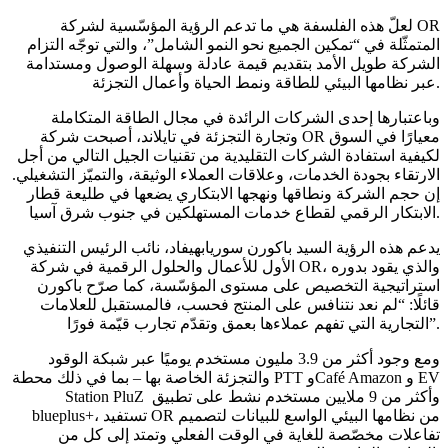
لعلّ هذه الفلسفة هي ما تدعم الرؤية المؤسّسية لشركة OR
المتمثّلة في “تمكين الجميع نحو النمو الشامل”، والتي توجّه التزام
الشركة طويل الأمد بتقديم قيمة عادلة وسهلة الوصول ومستدامة
عبر نظامها البيئي للطاقة ونمط الحياة وأعمال التجزئة.
وباعتبارها إحدى الشركات الرائدة في مجال الطاقة المتكاملة
وتجارة التجزئة في تايلاند، أصبحت شركة OR معيارًا في السوق
لكيفية استفادة الشركات التقليدية من تقنيات الجيل التالي من أجل
الارتقاء بجودة الخدمات، وعلاقات العملاء الوثيقة، والتميّز التشغيلي.
إن حجم الشركة ونطاقها ونهجها الابتكاري يضعها في طليعة قطار
الابتكار الرقمي لقطاع خدمات المستهلكين في جنوب شرق آسيا.
يدعم هذه الرؤية السيد باكورن سوريابهيفاد، نائب الرئيس التنفيذي
الأول للأعمال والحلول الرقمية في شركة OR، والذي يقود بدوره
استراتيجية التخصيص على مستوى المؤسّسة، كما صرّح باكورن
قائلًا: “لم نعد نتنافس على المنتج فحسب، فالمستقبل للعلامات
التجارية التي تفهم عملاءها بعمق وتقدّم تجارب قيّمة فورًا”.
ومع وجود أكثر من 3.9 مليون مستخدم يوميًا عبر شبكة الوقود
والتجزئة الخاصة بها – بما في ذلك محطة PTT وCafé Amazon و EV
Station PluZ وأكثر من 9 ملايين مستخدم نشط على تطبيق
blueplus+، تستفيد OR من نظامها البيئي الواسع للبيانات لتصميم
تفاعلات مخصّصة للغاية في الوقت الفعلي وتمتد إلى كل من